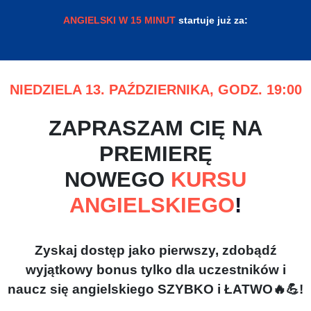
ANGIELSKI
W 15 MINUT
startuje już za:
NIEDZIELA 13. PAŹDZIERNIKA, GODZ. 19:00
ZAPRASZAM CIĘ NA
PREMIERĘ
NOWEGO
KURSU
ANGIELSKIEGO
!
Zyskaj dostęp jako pierwszy, zdobądź
wyjątkowy bonus tylko dla uczestników i
naucz się angielskiego SZYBKO i ŁATWO🔥💪!